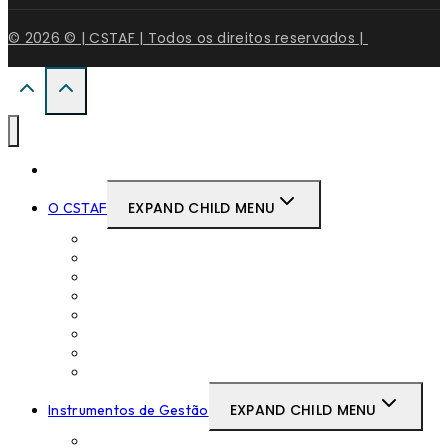
© 2026 © | CSTAF | Todos os direitos reservados |
Início
EXPAND CHILD MENU
O CSTAF
Mensagem do Presidente
Composição do CSTAF
Juíza Secretária
Organograma do CSTAF
Relações Internacionais
Gabinete de Estudos
JAF TV
Legislação
EXPAND CHILD MENU
Instrumentos de Gestão
Delegações e Subdelegações de Competências