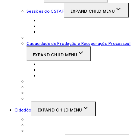
EXPAND CHILD MENU
Sessões do CSTAF
Tabelas das Sessões
Atas das Sessões
Súmulas das Sessões
Decisões Disciplinares
Capacidade de Produção e Recuperação Processual
EXPAND CHILD MENU
Supremo Tribunal Administrativo
Tribunais Centrais Administrativos
Tribunais Primeira Instância
Deliberações Relevantes do CSTAF
Objetivos de Serviço Judicial
Pareceres sobre projetos legislativos
Propostas legislativas do CSTAF
EXPAND CHILD MENU
Cidadão
Prémios Escolares no CSTAF
Canal de Denúncias
Links Úteis