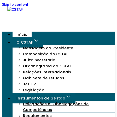
Skip to content
Início
O CSTAF
Mensagem do Presidente
Composição do CSTAF
Juíza Secretária
Organograma do CSTAF
Relações Internacionais
Gabinete de Estudos
JAF TV
Legislação
Instrumentos de Gestão
Delegações e Subdelegações de
Competências
Regulamentos