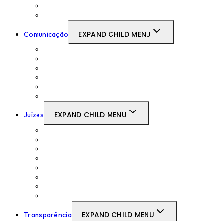
Regulamentos
Outros Instrumentos de Gestão
EXPAND CHILD MENU
Comunicação
Comunicados de Imprensa
Contactos com a Imprensa
Discursos do Presidente
Newsletter
Notícias
Publicações
EXPAND CHILD MENU
Juízes
Acordos e Protocolos
Concursos Curriculares de Promoção
Formações
Lista de antiguidade
Medicina no Trabalho
Movimentos Judiciais
Recursos Humanos do CSTAF
SIGTAF
EXPAND CHILD MENU
Transparência