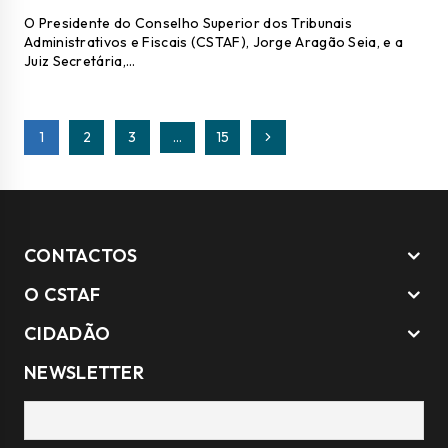
O Presidente do Conselho Superior dos Tribunais
Administrativos e Fiscais (CSTAF), Jorge Aragão Seia, e a
Juiz Secretária,…
Page
1
2
3
…
15
Página
navigation
Seguinte
CONTACTOS
O CSTAF
CIDADÃO
NEWSLETTER