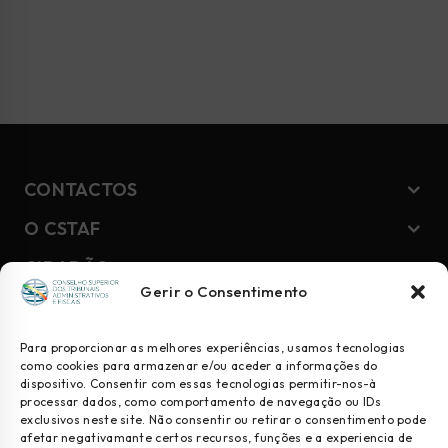
CONTACTOS
O CSTAF
CIDADÃO
Gerir o Consentimento
NEWSLETTER
Para proporcionar as melhores experiências, usamos tecnologias
como cookies para armazenar e/ou aceder a informações do
dispositivo. Consentir com essas tecnologias permitir-nos-à
Geral
processar dados, como comportamento de navegação ou IDs
exclusivos neste site. Não consentir ou retirar o consentimento pode
Juízes
afetar negativamante certos recursos, funções e a experiencia de