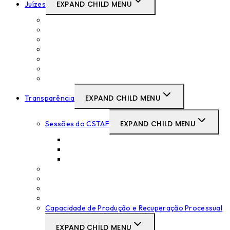
EXPAND CHILD MENU
Juízes
Concursos Curriculares de Promoção
Movimentos Judiciais
SIGTAF
Lista de antiguidade
Medicina no Trabalho
Acordos e Protocolos
Formações
EXPAND CHILD MENU
Transparência
EXPAND CHILD MENU
Sessões do CSTAF
Tabelas das Sessões
Atas das Sessões
Súmulas das Sessões
Decisões Disciplinares
Deliberações Relevantes do CSTAF
Pareceres sobre projetos legislativos
Objetivos de Serviço Judicial
Capacidade de Produção e Recuperação Processual
EXPAND CHILD MENU