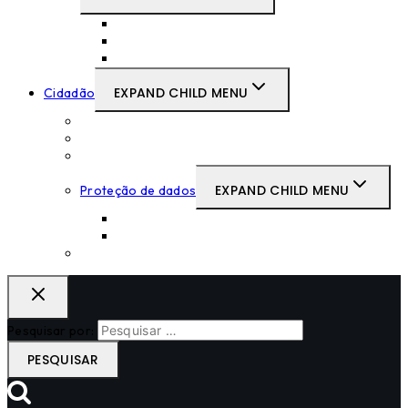
Supremo Tribunal Administrativo
Tribunais Centrais Administrativos
Tribunais Primeira Instância
EXPAND CHILD MENU
Cidadão
Prémios Escolares no CSTAF
Canal de Denúncias
Links Úteis
EXPAND CHILD MENU
Proteção de dados
Exercício Do Direito
Politica de Privacidade
Contactos
Pesquisar por: