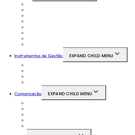
Mensagem do Presidente
Composição do CSTAF
Juíza Secretária
JAF TV
Organograma do CSTAF
Relações Internacionais
Gabinete de Estudos
Legislação
EXPAND CHILD MENU
Instrumentos de Gestão
Delegações e Subdelegações de Competências
Regulamentos
Relatórios de Contas
Outros Instrumentos de Gestão
EXPAND CHILD MENU
Comunicação
Notícias
Discursos do Presidente
Comunicados de Imprensa
Newsletter
Contactos com a Imprensa