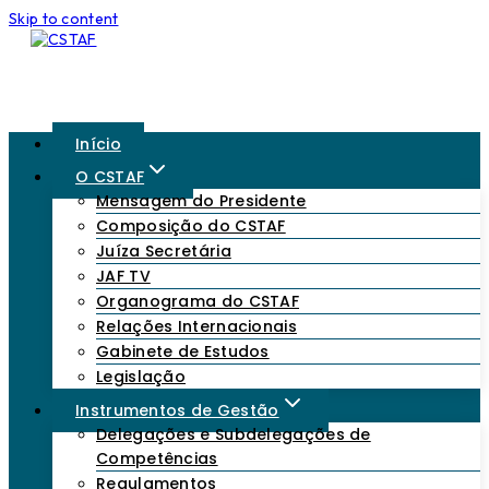
Skip to content
Início
O CSTAF
Mensagem do Presidente
Composição do CSTAF
Juíza Secretária
JAF TV
Organograma do CSTAF
Relações Internacionais
Gabinete de Estudos
Legislação
Instrumentos de Gestão
Delegações e Subdelegações de
Competências
Regulamentos