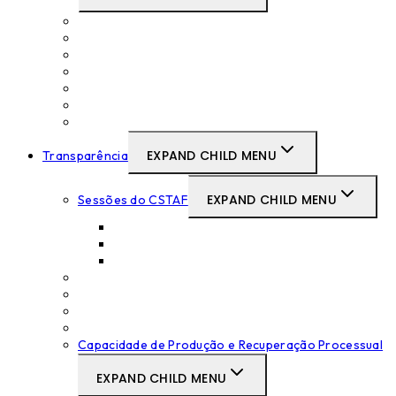
Concursos Curriculares de Promoção
Movimentos Judiciais
SIGTAF
Lista de antiguidade
Medicina no Trabalho
Acordos e Protocolos
Formações
EXPAND CHILD MENU
Transparência
EXPAND CHILD MENU
Sessões do CSTAF
Tabelas das Sessões
Atas das Sessões
Súmulas das Sessões
Decisões Disciplinares
Deliberações Relevantes do CSTAF
Pareceres sobre projetos legislativos
Objetivos de Serviço Judicial
Capacidade de Produção e Recuperação Processual
EXPAND CHILD MENU