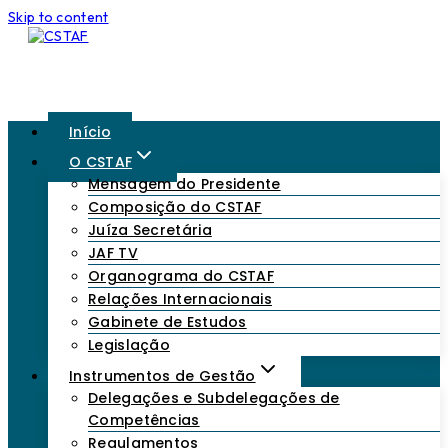
Skip to content
Início
O CSTAF
Mensagem do Presidente
Composição do CSTAF
Juíza Secretária
JAF TV
Organograma do CSTAF
Relações Internacionais
Gabinete de Estudos
Legislação
Instrumentos de Gestão
Delegações e Subdelegações de
Competências
Regulamentos