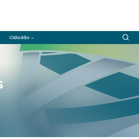
Cidadão
s