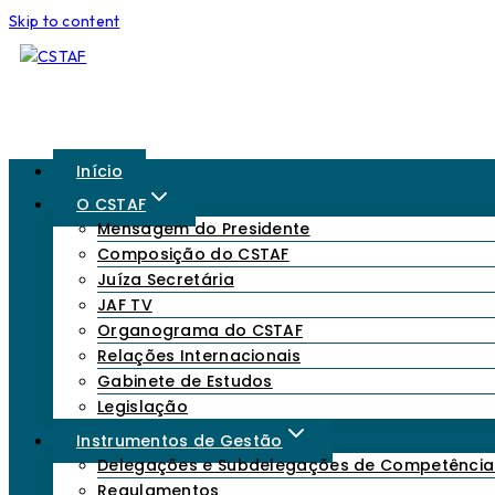
Skip to content
Início
O CSTAF
Mensagem do Presidente
Composição do CSTAF
Juíza Secretária
JAF TV
Organograma do CSTAF
Relações Internacionais
Gabinete de Estudos
Legislação
Instrumentos de Gestão
Delegações e Subdelegações de Competência
Regulamentos