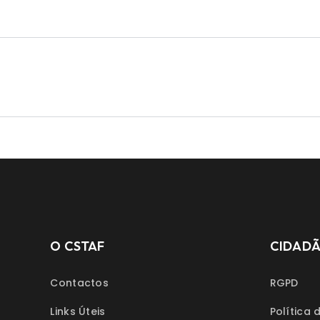
O CSTAF
CIDAD
Contactos
RGPD
Links Úteis
Política 