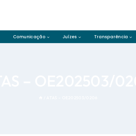
Comunicação
Juízes
Transparência
TAS – OE202503/02
/
ATAS – OE202503/0206