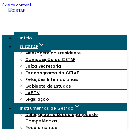
Skip to content
Início
O CSTAF
Mensagem do Presidente
Composição do CSTAF
Juíza Secretária
Organograma do CSTAF
Relações Internacionais
Gabinete de Estudos
JAF TV
Legislação
Instrumentos de Gestão
Delegações e Subdelegações de
Competências
Regulamentos