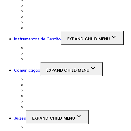
Juíza Secretária
Organograma do CSTAF
Relações Internacionais
Gabinete de Estudos
JAF TV
Legislação
EXPAND CHILD MENU
Instrumentos de Gestão
Delegações e Subdelegações de Competências
Regulamentos
Outros Instrumentos de Gestão
EXPAND CHILD MENU
Comunicação
Comunicados de Imprensa
Contactos com a Imprensa
Discursos do Presidente
Newsletter
Notícias
Publicações
EXPAND CHILD MENU
Juízes
Acordos e Protocolos