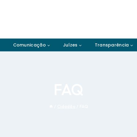
Comunicação
Juízes
Transparência
FAQ
/
Cidadão
/
FAQ