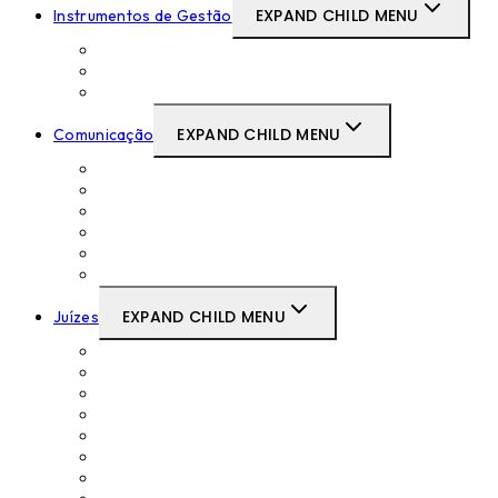
EXPAND CHILD MENU
Instrumentos de Gestão
Delegações e Subdelegações de Competências
Regulamentos
Outros Instrumentos de Gestão
EXPAND CHILD MENU
Comunicação
Comunicados de Imprensa
Contactos com a Imprensa
Discursos do Presidente
Newsletter
Notícias
Publicações
EXPAND CHILD MENU
Juízes
Acordos e Protocolos
Concursos Curriculares de Promoção
Formações
Lista de antiguidade
Medicina no Trabalho
Movimentos Judiciais
Recursos Humanos do CSTAF