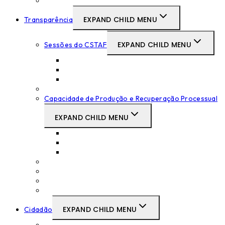
SIGTAF
EXPAND CHILD MENU
Transparência
EXPAND CHILD MENU
Sessões do CSTAF
Tabelas das Sessões
Atas das Sessões
Súmulas das Sessões
Decisões Disciplinares
Capacidade de Produção e Recuperação Processual
EXPAND CHILD MENU
Supremo Tribunal Administrativo
Tribunais Centrais Administrativos
Tribunais Primeira Instância
Deliberações Relevantes do CSTAF
Objetivos de Serviço Judicial
Pareceres sobre projetos legislativos
Propostas legislativas do CSTAF
EXPAND CHILD MENU
Cidadão