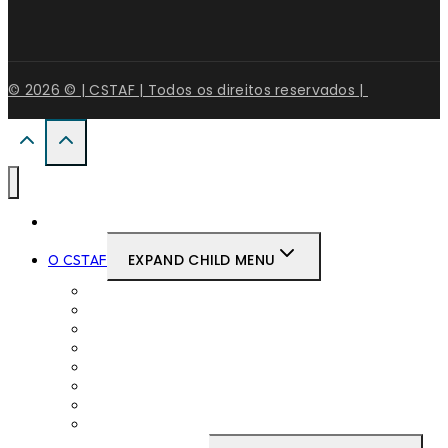
© 2026 © | CSTAF | Todos os direitos reservados |
Início
EXPAND CHILD MENU
O CSTAF
Mensagem do Presidente
Composição do CSTAF
Juíza Secretária
Organograma do CSTAF
Relações Internacionais
Gabinete de Estudos
JAF TV
Legislação