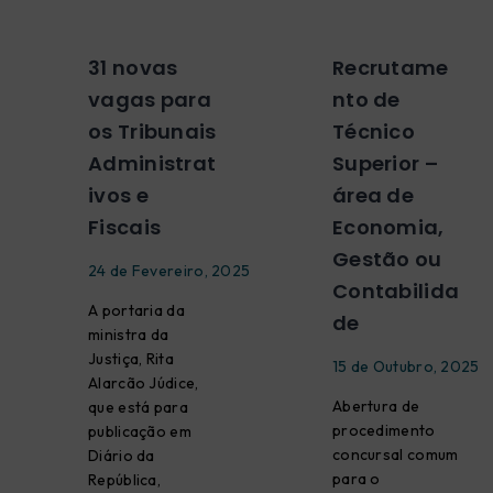
31 novas
Recrutame
vagas para
nto de
os Tribunais
Técnico
Administrat
Superior –
ivos e
área de
Fiscais
Economia,
Gestão ou
24 de Fevereiro, 2025
Contabilida
A portaria da
de
ministra da
Justiça, Rita
15 de Outubro, 2025
Alarcão Júdice,
Abertura de
que está para
procedimento
publicação em
concursal comum
Diário da
para o
República,