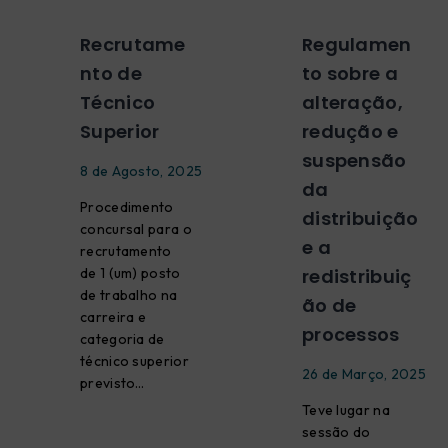
Recrutame
Regulamen
nto de
to sobre a
Técnico
alteração,
Superior
redução e
suspensão
8 de Agosto, 2025
da
Procedimento
distribuição
concursal para o
e a
recrutamento
de 1 (um) posto
redistribuiç
de trabalho na
ão de
carreira e
processos
categoria de
técnico superior
26 de Março, 2025
previsto…
Teve lugar na
sessão do