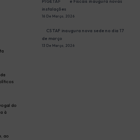
e Fiscais inaugura novas
instalações
16 De Março, 2026
CSTAF inaugura nova sede no dia 17
de março
13 De Março, 2026
ta
 da
líticos
vogal do
da à
e, ao