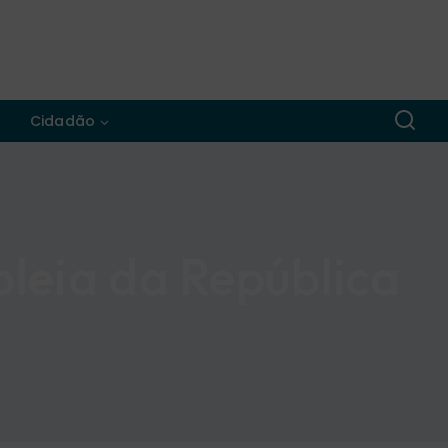
Cidadão
leia da República