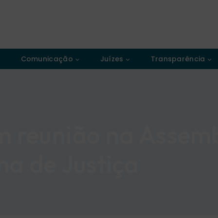
Comunicação
Juízes
Transparência
m reunião na Assemb
ma de Justiça