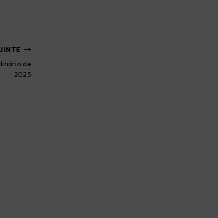
UINTE
dinário de
2025