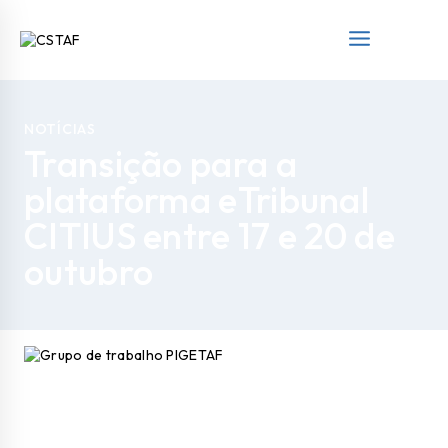
NOTÍCIAS
Transição para a
plataforma eTribunal
CITIUS entre 17 e 20 de
outubro