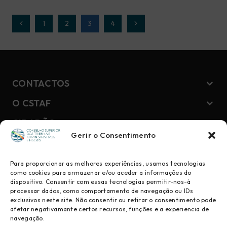
Page
Página
1
2
3
4
Página
navigation
Anterior
Seguinte
CONTACTOS
O CSTAF
CIDADÃO
Gerir o Consentimento
NEWSLETTER
Para proporcionar as melhores experiências, usamos tecnologias
como cookies para armazenar e/ou aceder a informações do
dispositivo. Consentir com essas tecnologias permitir-nos-à
Geral
processar dados, como comportamento de navegação ou IDs
exclusivos neste site. Não consentir ou retirar o consentimento pode
Juízes
afetar negativamante certos recursos, funções e a experiencia de
navegação.
Comunicação Social