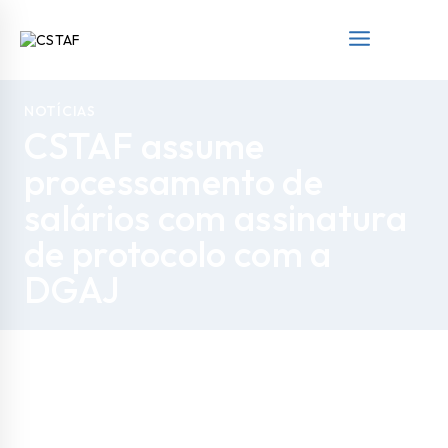
NOTÍCIAS
CSTAF assume
processamento de
salários com assinatura
de protocolo com a
DGAJ