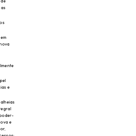
 de
 as
cos
a em
 nova
almente
pel
ias e
 alheias
tegral
 poder-
rova e
or,
cessos;