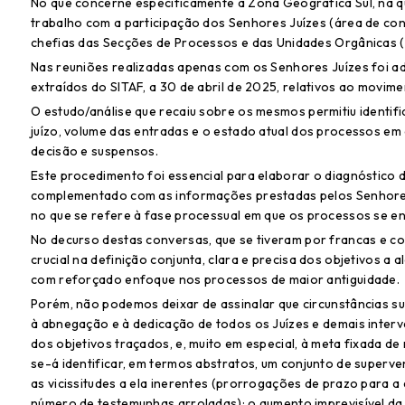
No que concerne especificamente à Zona Geográfica Sul, na qua
trabalho com a participação dos Senhores Juízes (área de con
chefias das Secções de Processos e das Unidades Orgânicas (
Nas reuniões realizadas apenas com os Senhores Juízes foi a
extraídos do SITAF, a 30 de abril de 2025, relativos ao movim
O estudo/análise que recaiu sobre os mesmos permitiu identi
juízo, volume das entradas e o estado atual dos processos em c
decisão e suspensos.
Este procedimento foi essencial para elaborar o diagnóstico 
complementado com as informações prestadas pelos Senhores 
no que se refere à fase processual em que os processos se en
No decurso destas conversas, que se tiveram por francas e c
crucial na definição conjunta, clara e precisa dos objetivos a
com reforçado enfoque nos processos de maior antiguidade.
Porém, não podemos deixar de assinalar que circunstâncias sup
à abnegação e à dedicação de todos os Juízes e demais interve
dos objetivos traçados, e, muito em especial, à meta fixada 
se-á identificar, em termos abstratos, um conjunto de superve
as vicissitudes a ela inerentes (prorrogações de prazo para a 
número de testemunhas arroladas); o aumento imprevisível da