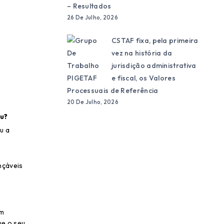
– Resultados
26 De Julho, 2026
CSTAF fixa, pela primeira
vez na história da
jurisdição administrativa
e fiscal, os Valores
Processuais de Referência
20 De Julho, 2026
ou?
u a
nçáveis
a
om
ue o seu