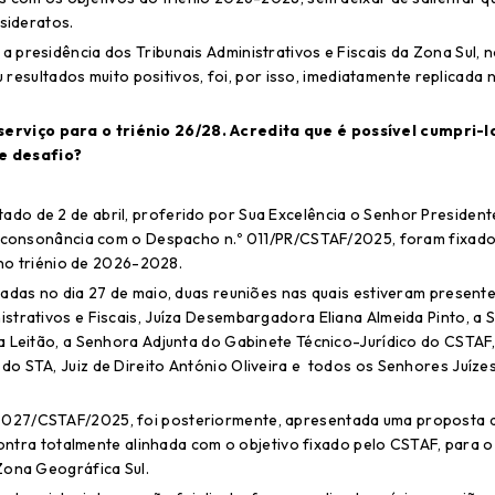
sideratos.
 presidência dos Tribunais Administrativos e Fiscais da Zona Sul, 
u resultados muito positivos, foi, por isso, imediatamente replicada 
erviço para o triénio 26/28. Acredita que é possível cumpri-l
e desafio?
do de 2 de abril, proferido por Sua Excelência o Senhor President
em consonância com o Despacho n.º 011/PR/CSTAF/2025, foram fixad
 no triénio de 2026-2028.
adas no dia 27 de maio, duas reuniões nas quais estiveram presente
strativos e Fiscais, Juíza Desembargadora Eliana Almeida Pinto, a
a Leitão, a Senhora Adjunta do Gabinete Técnico-Jurídico do CSTAF,
o STA, Juiz de Direito António Oliveira e todos os Senhores Juíze
 027/CSTAF/2025, foi posteriormente, apresentada uma proposta 
ncontra totalmente alinhada com o objetivo fixado pelo CSTAF, para 
Zona Geográfica Sul.