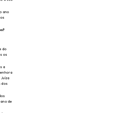
no ano
nos
os?
e do
os os
s a
 Senhora
 Juíza
s dos
dos
o ano de