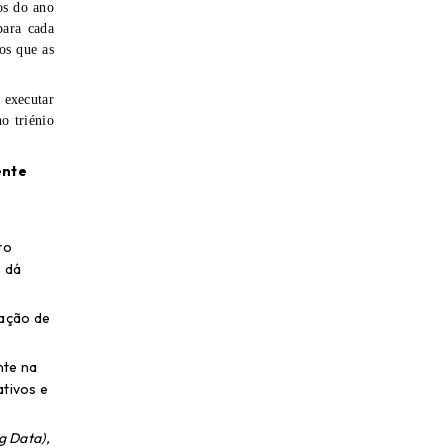
os do ano
para cada
os que as
e executar
o triénio
ente
to
e dá
pação de
nte na
ativos e
g Data),