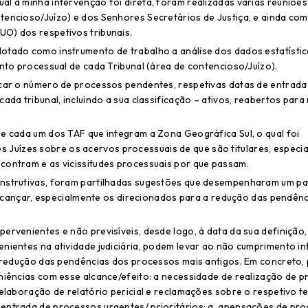
l a minha intervenção foi direta, foram realizadas várias reuniões
tencioso/Juízo) e dos Senhores Secretários de Justiça, e ainda com
UO) dos respetivos tribunais.
dotado como instrumento de trabalho a análise dos dados estatísti
ento processual de cada Tribunal (área de contencioso/Juízo).
ficar o número de processos pendentes, respetivas datas de entrad
ada tribunal, incluindo a sua classificação – ativos, reabertos para
de cada um dos TAF que integram a Zona Geográfica Sul, o qual foi
Juízes sobre os acervos processuais de que são titulares, especi
contram e as vicissitudes processuais por que passam.
onstrutivas, foram partilhadas sugestões que desempenharam um pa
 alcançar, especialmente os direcionados para a redução das pendênc
ervenientes e não previsíveis, desde logo, à data da sua definição,
nientes na atividade judiciária, podem levar ao não cumprimento in
de redução das pendências dos processos mais antigos. Em concreto,
niências com esse alcance/efeito: a necessidade de realização de p
elaboração de relatório pericial e reclamações sobre o respetivo te
 entrada de processos urgentes/ prioritários; a apensações de pro