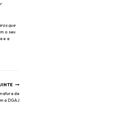
r
aros que
em o seu
a e a
UINTE
natura de
om a DGAJ