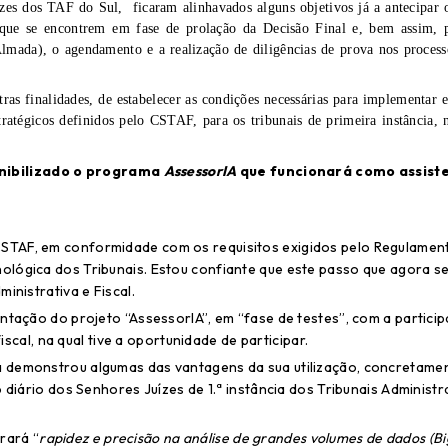
zes dos TAF do Sul, ficaram alinhavados alguns objetivos já a antecipar 
que se encontrem em fase de prolação da Decisão Final e, bem assim, 
ada), o agendamento e a realização de diligências de prova nos process
ras finalidades, de estabelecer as condições necessárias para implementar 
tratégicos definidos pelo CSTAF, para os tribunais de primeira instância, n
nibilizado o programa
AssessorIA
que funcionará como assist
STAF, em conformidade com os requisitos exigidos pelo Regulamen
ológica dos Tribunais. Estou confiante que este passo que agora s
inistrativa e Fiscal.
ntação do projeto “AssessorIA”, em “fase de testes”, com a partici
iscal, na qual tive a oportunidade de participar.
á demonstrou algumas das vantagens da sua utilização, concretame
 diário dos Senhores Juízes de 1.ª instância dos Tribunais Administr
rará “
rapidez e precisão na análise de grandes volumes de dados (Bi