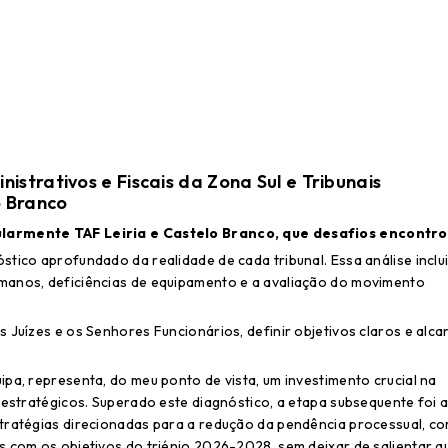
istrativos e Fiscais da Zona Sul e Tribunais
o Branco
cularmente TAF Leiria e Castelo Branco, que desafios encontr
tico aprofundado da realidade de cada tribunal. Essa análise inclui
manos, deficiências de equipamento e a avaliação do movimento
 Juízes e os Senhores Funcionários, definir objetivos claros e alca
pa, representa, do meu ponto de vista, um investimento crucial na
 estratégicos. Superado este diagnóstico, a etapa subsequente foi 
stratégias direcionadas para a redução da pendência processual, c
s com os objetivos do triénio 2026-2028, sem deixar de salientar q