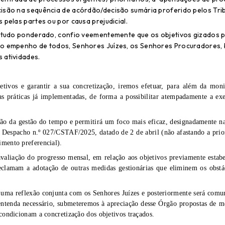
isão na sequência de acórdão/decisão sumária proferido pelos Tri
 pelas partes ou por causa prejudicial.
e, tudo ponderado, confio veementemente que os objetivos gizados 
e o empenho de todos, Senhores Juízes, os Senhores Procuradores,
 atividades.
tivos e garantir a sua concretização, iremos efetuar, para além da moni
as práticas já implementadas, de forma a possibilitar atempadamente a ex
ção da gestão do tempo e permitirá um foco mais eficaz, designadamente na
lo Despacho n.º 027/CSTAF/2025, datado de 2 de abril (não afastando a prio
imento preferencial).
 avaliação do progresso mensal, em relação aos objetivos previamente estabe
 reclamam a adotação de outras medidas gestionárias que eliminem os obstá
de uma reflexão conjunta com os Senhores Juízes e posteriormente será comu
 entenda necessário, submeteremos à apreciação desse Órgão propostas de m
 condicionam a concretização dos objetivos traçados.