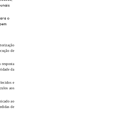
bunais
para o
 bem
torização
ecução de
 resposta
ridade da
lecidos e
culos aos
nicado ao
edidas de