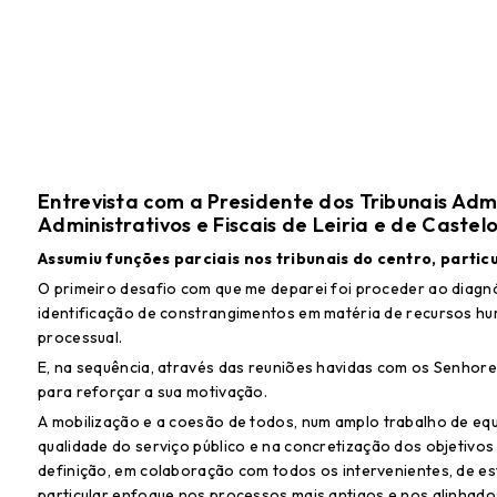
Entrevista com a Presidente dos Tribunais Admin
Administrativos e Fiscais de Leiria e de Castel
Assumiu funções parciais nos tribunais do centro, parti
O primeiro desafio com que me deparei foi proceder ao diagnós
identificação de constrangimentos em matéria de recursos hu
processual.
E, na sequência, através das reuniões havidas com os Senhores
para reforçar a sua motivação.
A mobilização e a coesão de todos, num amplo trabalho de equi
qualidade do serviço público e na concretização dos objetivos
definição, em colaboração com todos os intervenientes, de e
particular enfoque nos processos mais antigos e nos alinhado