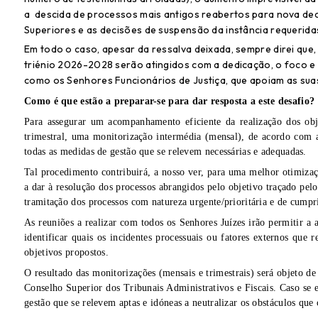
a descida de processos mais antigos reabertos para nova dec
Superiores e as decisões de suspensão da instância requeridas
Em todo o caso, apesar da ressalva deixada, sempre direi qu
triénio 2026-2028 serão atingidos com a dedicação, o foco 
como os Senhores Funcionários de Justiça, que apoiam as suas
Como é que estão a preparar-se para dar resposta a este desafio?
Para assegurar um acompanhamento eficiente da realização dos obje
trimestral, uma monitorização intermédia (mensal), de acordo com 
todas as medidas de gestão que se relevem necessárias e adequadas.
Tal procedimento contribuirá, a nosso ver, para uma melhor otimiza
a dar à resolução dos processos abrangidos pelo objetivo traçado pe
tramitação dos processos com natureza urgente/prioritária e de cumpr
As reuniões a realizar com todos os Senho
res Juízes irão permitir a
identificar quais os incidentes processuais ou fatores externos que
objetivos propostos.
O resultado das monitorizações (mensais e trimestrais) será objeto 
Conselho Superior dos Tribunais Administrativos e Fiscais. Caso se
gestão que se relevem aptas e idóneas a neutralizar os obstáculos que