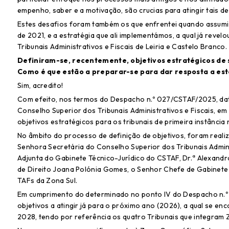
empenho, saber e a motivação, são crucias para atingir tais de
Estes desafios foram também os que enfrentei quando assumi a
de 2021, e a estratégia que ali implementámos, a qual já revelo
Tribunais Administrativos e Fiscais de Leiria e Castelo Branco.
Definiram-se, recentemente, objetivos estratégicos de s
Como é que estão a preparar-se para dar resposta a est
Sim, acredito!
Com efeito, nos termos do Despacho n.º 027/CSTAF/2025, data
Conselho Superior dos Tribunais Administrativos e Fiscais, 
objetivos estratégicos para os tribunais de primeira instância
No âmbito do processo de definição de objetivos, foram realiz
Senhora Secretária do Conselho Superior dos Tribunais Admini
Adjunta do Gabinete Técnico-Jurídico do CSTAF, Dr.ª Alexandr
de Direito Joana Polónia Gomes, o Senhor Chefe de Gabinete d
TAFs da Zona Sul.
Em cumprimento do determinado no ponto IV do Despacho n.º
objetivos a atingir já para o próximo ano (2026), a qual se e
2028, tendo por referência os quatro Tribunais que integram 