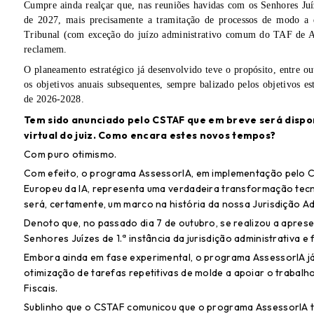
Cumpre ainda realçar que, nas reuniões havidas com os Senhores Juí
de 2027, mais precisamente a tramitação de processos de modo a 
Tribunal (com exceção do juízo administrativo comum do TAF de Alm
reclamem.
O planeamento estratégico já desenvolvido teve o propósito, entre out
os objetivos anuais subsequentes, sempre balizado pelos objetivos es
de 2026-2028.
Tem sido anunciado pelo CSTAF que em breve será dispo
virtual do juiz. Como encara estes novos tempos?
Com puro otimismo.
Com efeito, o programa AssessorIA, em implementação pelo C
Europeu da IA, representa uma verdadeira transformação tecn
será, certamente, um marco na história da nossa Jurisdição Adm
Denoto que, no passado dia 7 de outubro, se realizou a aprese
Senhores Juízes de 1.ª instância da jurisdição administrativa e f
Embora ainda em fase experimental, o programa AssessorIA j
otimização de tarefas repetitivas de molde a apoiar o trabalho
Fiscais.
Sublinho que o CSTAF comunicou que o programa AssessorIA t