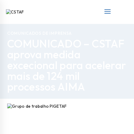
COMUNICADOS DE IMPRENSA
COMUNICADO – CSTAF
aprova medida
excecional para acelerar
mais de 124 mil
processos AIMA