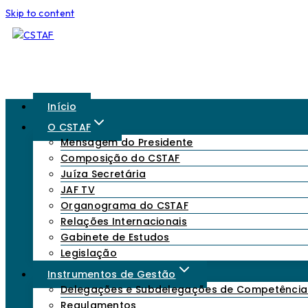
Skip to content
Início
O CSTAF
Mensagem do Presidente
Composição do CSTAF
Juíza Secretária
JAF TV
Organograma do CSTAF
Relações Internacionais
Gabinete de Estudos
Legislação
Instrumentos de Gestão
Delegações e Subdelegações de Competência
Regulamentos