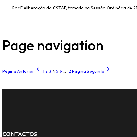
Por Deliberação do CSTAF, tomada na Sessão Ordinária de 2
Page navigation
Página Anterior
1
2
3
4
5
6
…
12
Página Seguinte
CONTACTOS