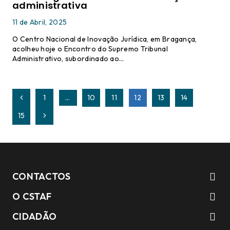
administrativa
11 de Abril, 2025
O Centro Nacional de Inovação Jurídica, em Bragança,
acolheu hoje o Encontro do Supremo Tribunal
Administrativo, subordinado ao…
Page
Página
1
…
10
11
12
13
14
navigation
Anterior
Página
15
Seguinte
CONTACTOS
O CSTAF
CIDADÃO