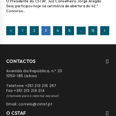
O Presidente do CSTAF, Juiz Conselheiro Jorge Aragão
Seia, participou hoje na cerimónia de abertura do 42.º
Concurso…
Page
Página
1
2
3
4
5
…
15
Página
navigation
Anterior
Seguint
CONTACTOS
Avenida da República, n.º 23
1050-185 Lisboa
Telefone +351 213 216 267
Fax +351 213 216 214
(chamada para a rede fixa nacional)
Email: correio@cstaf.pt
O CSTAF