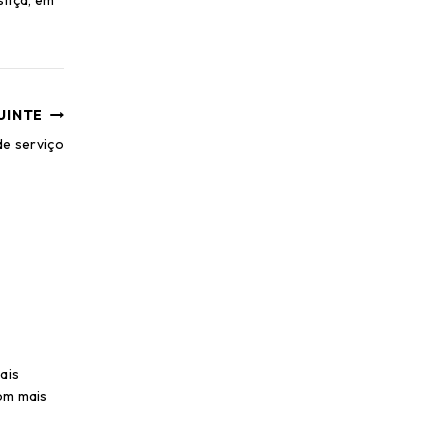
stiça, em
UINTE
e serviço