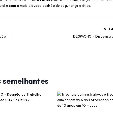
inistrativa e fiscal na linha da frente da modernização digital da Ju
ial e com o mais elevado padrão de segurança e ética.
SEG
ição
DESPACHO – Dispensa d
s semelhantes