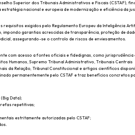
selho Superior dos Tribunais Administrativos e Fiscais (CSTAF), fi
 estratégia nacional e europeia de modernização e eficiência da jus
equisitos exigidos pelo Regulamento Europeu da Inteligência Artifi
co, impondo garantias acrescidas de transparência, proteção de dad
udicial, assegurando-se o controlo de riscos de enviesamentos.
te com acesso a fontes oficiais e fidedignas, como jurisprudência
eitos Humanos, Supremo Tribunal Administrativo, Tribunais Centrais
nais da Relação, Tribunal Constitucional e artigos científicos dispon
utinado permanentemente pelo CSTAF e traz benefícios concretos p
(Big Data);
refas repetitivas;
umentais estritamente autorizadas pelo CSTAF;
dos.