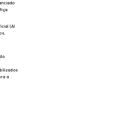
nanciado
tiça.
cial (AI
os,
 do
ibilizados
ara a