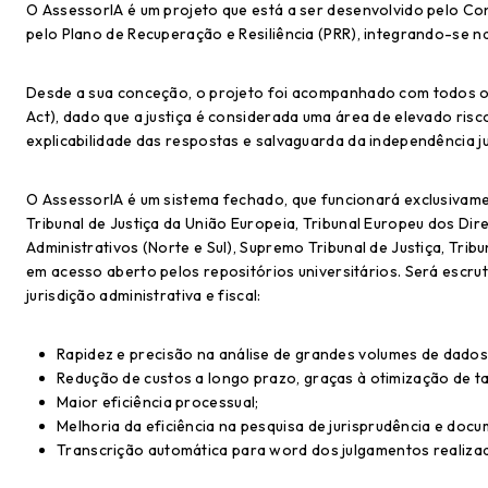
O AssessorIA é um projeto que está a ser desenvolvido pelo Con
pelo Plano de Recuperação e Resiliência (PRR), integrando-se na
Desde a sua conceção, o projeto foi acompanhado com todos os r
Act), dado que a justiça é considerada uma área de elevado ris
explicabilidade das respostas e salvaguarda da independência j
O AssessorIA é um sistema fechado, que funcionará exclusivamen
Tribunal de Justiça da União Europeia, Tribunal Europeu dos Dir
Administrativos (Norte e Sul), Supremo Tribunal de Justiça, Tribu
em acesso aberto pelos repositórios universitários. Será escr
jurisdição administrativa e fiscal:
Rapidez e precisão na análise de grandes volumes de dados 
Redução de custos a longo prazo, graças à otimização de ta
Maior eficiência processual;
Melhoria da eficiência na pesquisa de jurisprudência e doc
Transcrição automática para
word
dos julgamentos realiza