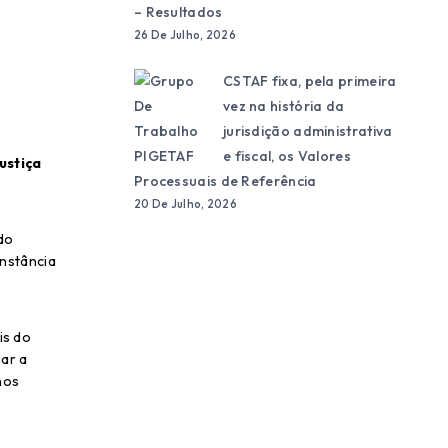
– Resultados
26 De Julho, 2026
CSTAF fixa, pela primeira
vez na história da
jurisdição administrativa
e fiscal, os Valores
ustiça
Processuais de Referência
20 De Julho, 2026
 do
instância
is do
iar a
nos