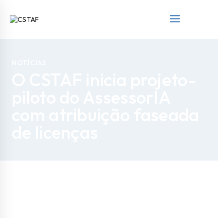
NOTÍCIAS
O CSTAF inicia projeto-
piloto do AssessorIA
com atribuição faseada
de licenças