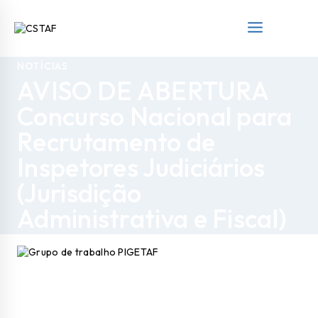
NOTÍCIAS
AVISO DE ABERTURA
Concurso Nacional para
Recrutamento de
Inspetores Judiciários
(Jurisdição
Administrativa e Fiscal)