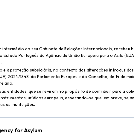
r intermédio do seu Gabinete de Relações Internacionais, recebeu ho
 o Estado Português da Agência da União Europeia para o Asilo (EUAA
.
o e à proteção subsidiária, no contexto das alterações introduzidas
(UE) 2024/1348, do Parlamento Europeu e do Conselho, de 14 de mai
te ano.
duas entidades, que se reviram no propósito de contribuir para a apl
 instrumentos jurídicos europeus, esperando-se que, em breve, sej
s as instituições.
gency for Asylum