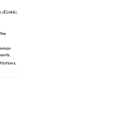
m (EUAA),
the
common
ments.
itutions.