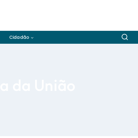
Cidadão
a da União