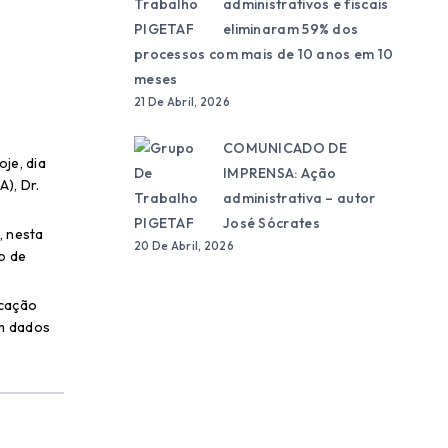
administrativos e fiscais
eliminaram 59% dos
processos com mais de 10 anos em 10
meses
21 De Abril, 2026
COMUNICADO DE
je, dia
IMPRENSA: Ação
), Dr.
administrativa – autor
José Sócrates
, nesta
20 De Abril, 2026
o de
icação
am dados