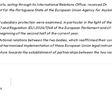
ts, acting through its International Relations Office, received Dr.
nt for the Portuguese State at the European Union Agency for Asylu
subsidiary protection were examined, in particular in the light of the
7 and Regulation (EU) 2024/1348 of the European Parliament and of 
beginning of the second half of the current year.
itutional relations between the two bodies, which reaffirmed their 
 and harmonised implementation of these European Union legal instru
 future towards the establishment of partnerships between the two inst
es