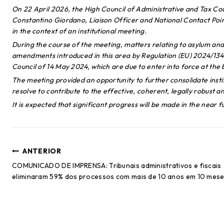
On 22 April 2026, the High Council of Administrative and Tax Cour
Constantino Giordano, Liaison Officer and National Contact Poi
in the context of an institutional meeting.
During the course of the meeting, matters relating to asylum and 
amendments introduced in this area by Regulation (EU) 2024/134
Council of 14 May 2024, which are due to enter into force at the 
The meeting provided an opportunity to further consolidate inst
resolve to contribute to the effective, coherent, legally robust
It is expected that significant progress will be made in the near
ANTERIOR
COMUNICADO DE IMPRENSA: Tribunais administrativos e fiscais
eliminaram 59% dos processos com mais de 10 anos em 10 mes