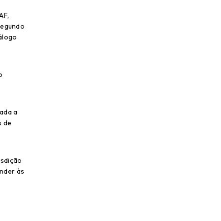
AF,
 Segundo
álogo
o
nada a
s de
isdição
onder às