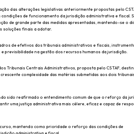
uação das alterações legislativas anteriormente propostas pelo CST
s condições de funcionamento da jurisdição administrativa e fiscal.
zação de grande parte das medidas apresentadas, mantendo-se o di
s soluções finais a adotar.
dros de efetivos dos tribunais administrativos e fiscais, instrument
 e previsibilidade na gestão dos recursos humanos da jurisdição.
os Tribunais Centrais Administrativos, proposta pelo CSTAF, desti
crescente complexidade das matérias submetidas aos dois tribunai
ndo sido reafirmado o entendimento comum de que o reforço da jur
rantir uma justiça administrativa mais célere, eficaz e capaz de resp
curso, mantendo como prioridade o reforço das condições de
sdição administrativa e fiscal.