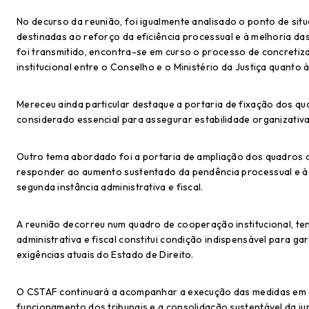
No decurso da reunião, foi igualmente analisado o ponto de sit
destinadas ao reforço da eficiência processual e à melhoria da
foi transmitido, encontra-se em curso o processo de concreti
institucional entre o Conselho e o Ministério da Justiça quanto à
Mereceu ainda particular destaque a portaria de fixação dos qua
considerado essencial para assegurar estabilidade organizativa
Outro tema abordado foi a portaria de ampliação dos quadros d
responder ao aumento sustentado da pendência processual e à 
segunda instância administrativa e fiscal.
A reunião decorreu num quadro de cooperação institucional, te
administrativa e fiscal constitui condição indispensável para ga
exigências atuais do Estado de Direito.
O CSTAF continuará a acompanhar a execução das medidas em 
funcionamento dos tribunais e a consolidação sustentável da juri