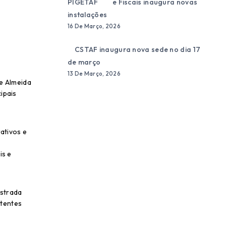
e Fiscais inaugura novas
instalações
16 De Março, 2026
CSTAF inaugura nova sede no dia 17
de março
13 De Março, 2026
de Almeida
ipais
rativos e
is e
nstrada
stentes