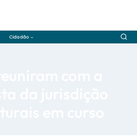
Cidadão
 reuniram com a
ta da jurisdição
uturais em curso