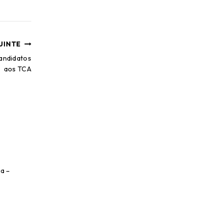
UINTE
candidatos
aos TCA