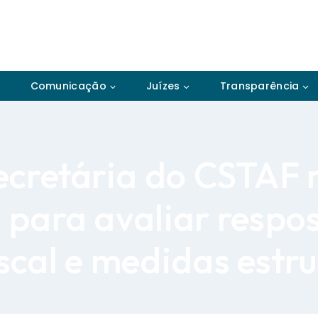
Comunicação
Juízes
Transparência
Secretária do CSTAF
 para avaliar respos
iscal e medidas estr