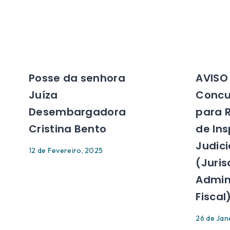
Posse da senhora
AVISO
Juíza
Concu
Desembargadora
para 
Cristina Bento
de In
Judici
12 de Fevereiro, 2025
(Juris
Admini
Fiscal
26 de Jan