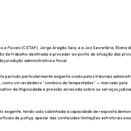
 e Fiscais (CSTAF), Jorge Aragão Seia, e a Juiz Secretária, Eliana 
ssão de trabalho destinada a proceder ao ponto de situação das princ
 jurisdição administrativa e fiscal.
nte período particularmente exigente vivido pelos tribunais administ
ção, como um verdadeiro “comboio de tempestades” — marcado pela
ativo da litigiosidade e pressão acrescida sobre os serviços judicia
iclo exigente, tendo sido sublinhada a capacidade de resposta demo
oficiais de justiça, apesar das conhecidas limitações estruturais exi